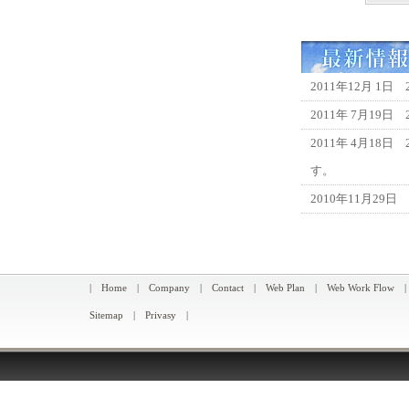
2011年12月 1
2011年 7月19
2011年 4月18
す。
2010年11月29
|
Home
|
Company
|
Contact
|
Web Plan
|
Web Work Flow
Sitemap
|
Privasy
|