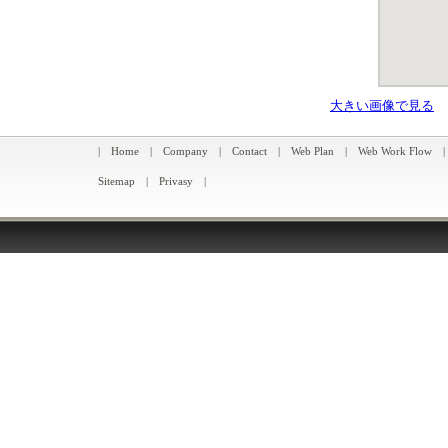
大きい画像で見る
|
Home
|
Company
|
Contact
|
Web Plan
|
Web Work Flow
Sitemap
|
Privasy
|